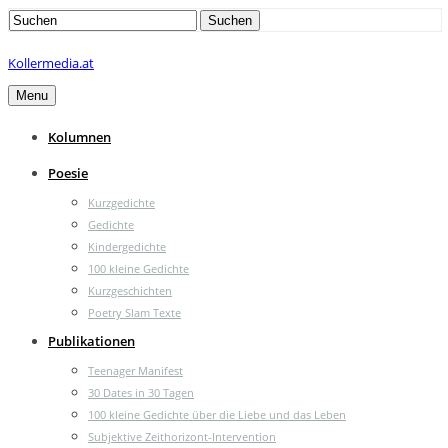
Search
Suchen
for:
Kollermedia.at
Menu
Kolumnen
Poesie
Kurzgedichte
Gedichte
Kindergedichte
100 kleine Gedichte
Kurzgeschichten
Poetry Slam Texte
Publikationen
Teenager Manifest
30 Dates in 30 Tagen
100 kleine Gedichte über die Liebe und das Leben
Subjektive Zeithorizont-Intervention